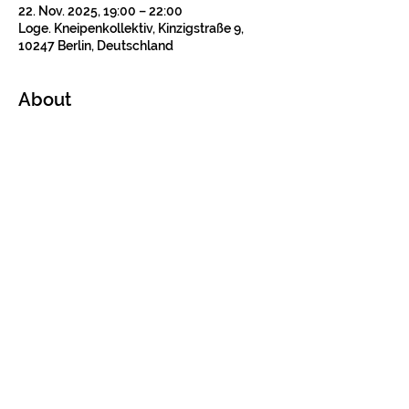
22. Nov. 2025, 19:00 – 22:00
Loge. Kneipenkollektiv, Kinzigstraße 9,
10247 Berlin, Deutschland
About
Tickets
Verkauf beendet
Tickettyp
Konzertticket
Preis
12,00 €
+0,30 € Ticket-Servicegebühr