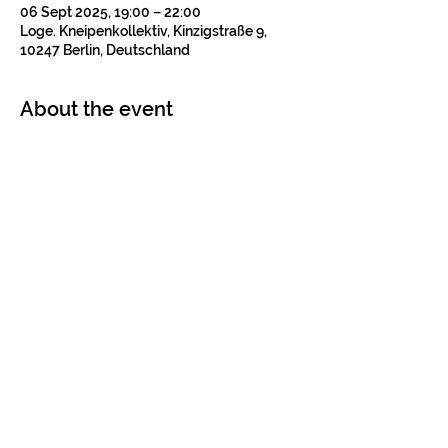
06 Sept 2025, 19:00 – 22:00
Loge. Kneipenkollektiv, Kinzigstraße 9,
10247 Berlin, Deutschland
About the event
Tickets
Sale ended
Ticket type
Konzertticket
Price
€12.00
+€0.30 ticket service fee