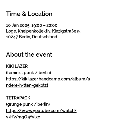
Time & Location
10 Jan 2025, 19:00 – 22:00
Loge. Kneipenkollektiv, Kinzigstraße 9,
10247 Berlin, Deutschland
About the event
KIKI LAZER
(feminist punk / berlin)
https://kikilazer.bandcamp.com/album/a
ndere-h-tten-gekotzt
TETRAPACK
(grunge punk / berlin)
https://www.youtube.com/watch?
v=HWmqO9Yvlxc
PLAY DATE