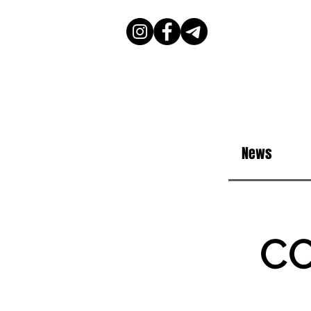
News
CO