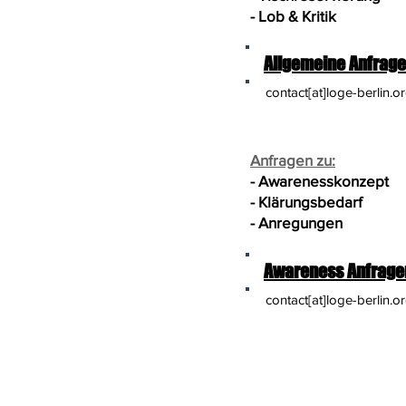
- Lob & Kritik
Allgemeine Anfrag
contact[at]loge-berlin.o
Anfragen zu:
- Awarenesskonzept
- Klärungsbedarf
- Anregungen
Awareness Anfrage
contact[at]loge-berlin.o
Adresse