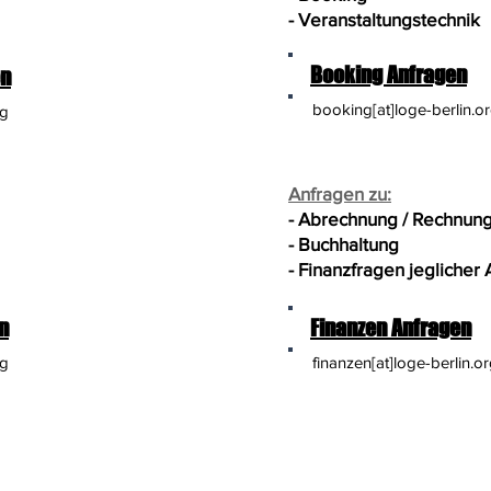
- Veranstaltungstechnik
Booking Anfragen
en
booking[at]loge-berlin.o
rg
Anfragen zu:
- Abrechnung / Rechnun
- Buchhaltung
- Finanzfragen jeglicher 
n
Finanzen Anfragen
rg
finanzen[at]loge-berlin.o