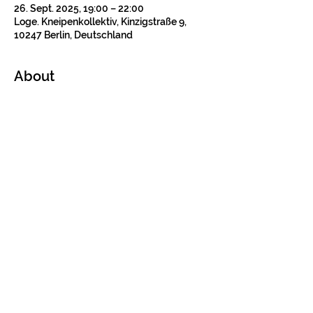
26. Sept. 2025, 19:00 – 22:00
Loge. Kneipenkollektiv, Kinzigstraße 9,
10247 Berlin, Deutschland
About
Tickets
Verkauf beendet
Tickettyp
Konzertticket
Preis
12,00 €
+0,30 € Ticket-Servicegebühr