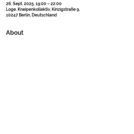
26. Sept. 2025, 19:00 – 22:00
Loge. Kneipenkollektiv, Kinzigstraße 9,
10247 Berlin, Deutschland
About
Tickets
Verkauf beendet
Tickettyp
Konzertticket
Preis
12,00 €
+0,30 € Ticket-Servicegebühr