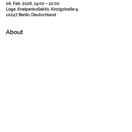
06. Feb. 2026, 19:00 – 22:00
Loge. Kneipenkollektiv, Kinzigstraße 9,
10247 Berlin, Deutschland
About
Tickets
Verkauf beendet
Tickettyp
Konzertticket
Preis
12,00 €
+0,30 € Ticket-Servicegebühr