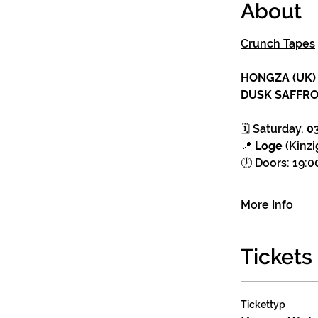
About
Crunch Tapes
HONGZA (UK)
DUSK SAFFR
🗓️ Saturday, 
0
📍 
Loge
 (Kinz
🕖 Doors: 19:0
More Info
Tickets
Tickettyp