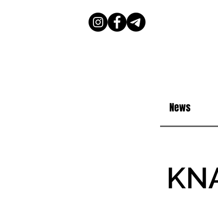
News
KN