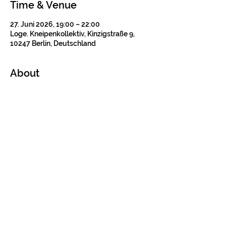
Time & Venue
27. Juni 2026, 19:00 – 22:00
Loge. Kneipenkollektiv, Kinzigstraße 9,
10247 Berlin, Deutschland
About
Tickets
Verkauf beendet
Tickettyp
Konzertticket
Preis
12,00 €